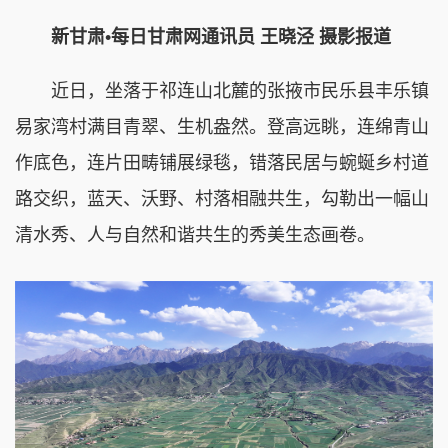
新甘肃•每日甘肃网通讯员 王晓泾 摄影报道
近日，坐落于祁连山北麓的张掖市民乐县丰乐镇
易家湾村满目青翠、生机盎然。登高远眺，连绵青山
作底色，连片田畴铺展绿毯，错落民居与蜿蜒乡村道
路交织，蓝天、沃野、村落相融共生，勾勒出一幅山
清水秀、人与自然和谐共生的秀美生态画卷。