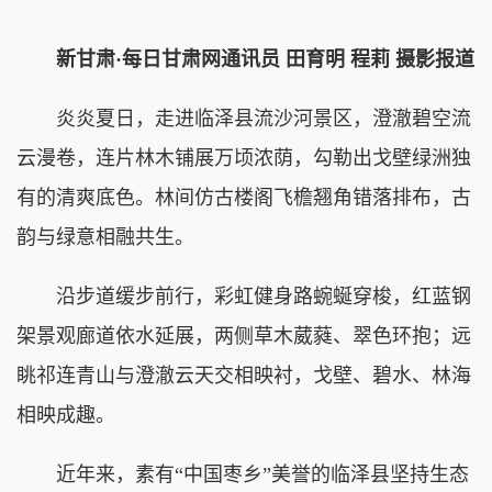
新甘肃·每日甘肃网通讯员 田育明 程莉 摄影报道
炎炎夏日，走进临泽县流沙河景区，澄澈碧空流
云漫卷，连片林木铺展万顷浓荫，勾勒出戈壁绿洲独
有的清爽底色。林间仿古楼阁飞檐翘角错落排布，古
韵与绿意相融共生。
沿步道缓步前行，彩虹健身路蜿蜒穿梭，红蓝钢
架景观廊道依水延展，两侧草木葳蕤、翠色环抱；远
眺祁连青山与澄澈云天交相映衬，戈壁、碧水、林海
相映成趣。
近年来，素有“中国枣乡”美誉的临泽县坚持生态