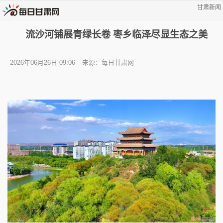
甘肃新闻
流沙河铺展青绿长卷 枣乡临泽尽显生态之美
2026年06月26日 09:06
来源：每日甘肃网