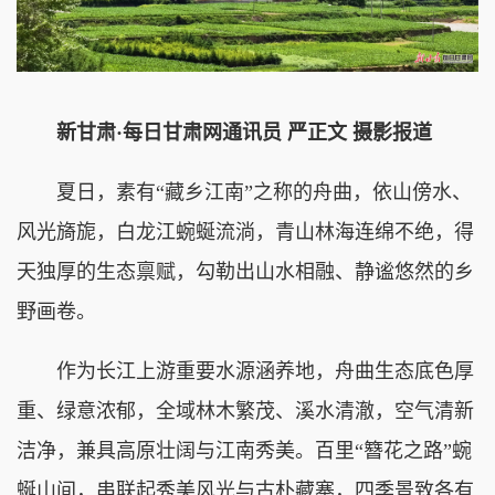
新甘肃·每日甘肃网通讯员 严正文 摄影报道
夏日，素有“藏乡江南”之称的舟曲，依山傍水、
风光旖旎，白龙江蜿蜒流淌，青山林海连绵不绝，得
天独厚的生态禀赋，勾勒出山水相融、静谧悠然的乡
野画卷。
作为长江上游重要水源涵养地，舟曲生态底色厚
重、绿意浓郁，全域林木繁茂、溪水清澈，空气清新
洁净，兼具高原壮阔与江南秀美。百里“簪花之路”蜿
蜒山间，串联起秀美风光与古朴藏寨，四季景致各有