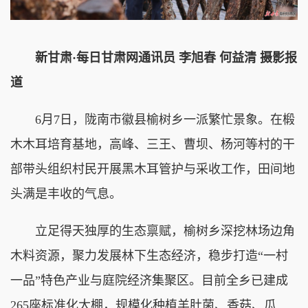
新甘肃·每日甘肃网通讯员 李旭春 何益清 摄影报
道
6月7日，陇南市徽县榆树乡一派繁忙景象。在椴
木木耳培育基地，高峰、三王、曹坝、杨河等村的干
部带头组织村民开展黑木耳管护与采收工作，田间地
头满是丰收的气息。
立足得天独厚的生态禀赋，榆树乡深挖林场边角
木料资源，聚力发展林下生态经济，稳步打造“一村
一品”特色产业与庭院经济集聚区。目前全乡已建成
265座标准化大棚，规模化种植羊肚菌、香菇、瓜