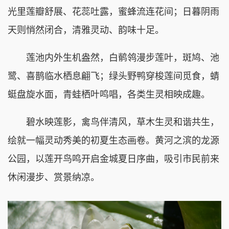
新甘肃·每日甘肃网通讯员 董皇旭 董晓军 万艳
丽 摄影报道
立夏时节，兰州黄河之滨景致怡人。龙源公园莲
花池内，白睡莲次第绽放，迎来最佳观赏期。
睡莲素有子午莲之称，昼开夜合、随性自然。晨
光里莲瓣舒展、花蕊吐露，蜜蜂流连花间；日暮阴雨
天则悄然闭合，清雅灵动、韵味十足。
莲池内外生机盎然，白鹡鸰漫步莲叶，斑鸠、池