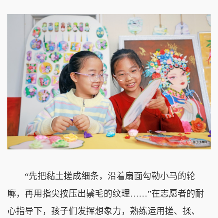
“先把黏土搓成细条，沿着扇面勾勒小马的轮
廓，再用指尖按压出鬃毛的纹理……”在志愿者的耐
心指导下，孩子们发挥想象力，熟练运用搓、揉、