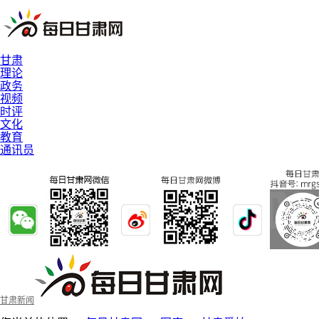
甘肃
理论
政务
视频
时评
文化
教育
通讯员
甘肃新闻