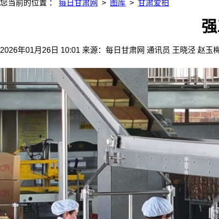
您当前的位置 ：
每日甘肃网
>
图库
>
甘肃爱拍
强
2026年01月26日 10:01
来源：每日甘肃网
通讯员 王晓泾 赵玉