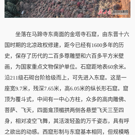
坐落在马蹄寺东南面的金塔寺石窟，由东晋十六
国时期的北凉政权修建，距今已经有1600多年的历
史，保存了历代的二百多尊雕塑和六百多平方米壁
画，为国家重点文物保护单位。石窟距地表60余米。
沿211级石砌台阶拾级而上，可先进入东窟。这是一
座宽9.7米，残深7.65米，高6.05米的纵长形石窟。窟
顶为覆斗式，中间有一中心方柱，众多的高肉雕佛、
菩萨、飞天，四面龛顶楣拱两侧各悬塑飞天三至四
身，相对凌空飞舞，其活泼轻盈的万千姿态，具有呼
之欲出的动感。西窟形制与东窟基本相同，但规模略